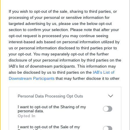
Három hír és egy kép
If you wish to opt-out of the sale, sharing to third parties, or
processing of your personal or sensitive information for
NERetlen 2éves
•
2015. szeptember 09.
0
targeted advertising by us, please use the below opt-out
section to confirm your selection. Please note that after your
Az első hír: bár még tombol a nyár, de a fehér gólyák
opt-out request is processed you may continue seeing
már javában gyakorlatoznak fenn, az égen;
interest-based ads based on personal information utilized by
készülnek a nagy útra...
us or personal information disclosed to third parties prior to
Aligha állja majd a ...
your opt-out. You may separately opt-out of the further
disclosure of your personal information by third parties on the
IAB’s list of downstream participants. This information may
Lelkek százmilliói hiányoznak
also be disclosed by us to third parties on the
IAB’s List of
Európából
Downstream Participants
that may further disclose it to other
third parties.
NERetlen 2éves
•
2015. szeptember 09.
0
Please note that this website/app uses one or more Google
Personal Data Processing Opt Outs
services and may gather and store information including but
A Bloomberg kolumnistája, Leonid Bershidsky
not limited to your visit or usage behaviour. You may click to
I want to opt-out of the Sharing of my
számításai szerint ahhoz, hogy az elöregedő európai
personal data.
grant or deny consent to Google and its third-party tags to
Opted In
társadalmak fenn tudják tartani jóléti ...
use your data for below specified purposes in below Google
consent section.
I want to opt-out of the Sale of my