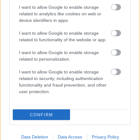
I want to allow Google to enable storage
related to analytics like cookies on web or
device identifiers in apps.
I want to allow Google to enable storage
related to functionality of the website or app.
I want to allow Google to enable storage
related to personalization.
I want to allow Google to enable storage
related to security, including authentication
functionality and fraud prevention, and other
user protection.
Olimpia, ha magyar
CONFIRM
NERetlen 2éves
•
2015. június 15.
0
Március végén döntött a magyar országgyűlés, hogy
Data Deletion
Data Access
Privacy Policy