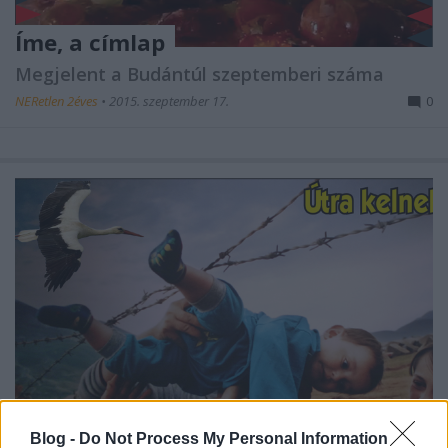
Íme, a címlap
Megjelent a Budántúl szeptemberi száma
NERetlen 2éves
•
2015. szeptember 17.
0
Blog -
Do Not Process My Personal Information