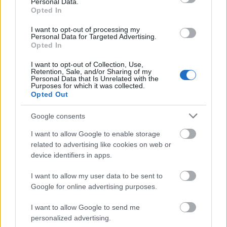
Personal Data.
Opted In
I want to opt-out of processing my
Personal Data for Targeted Advertising.
Opted In
I want to opt-out of Collection, Use,
Retention, Sale, and/or Sharing of my
Personal Data that Is Unrelated with the
Purposes for which it was collected.
Opted Out
Google consents
I want to allow Google to enable storage
related to advertising like cookies on web or
Túlvilági üzenet
device identifiers in apps.
NERetlen 2éves
•
2015. június 17.
0
I want to allow my user data to be sent to
Google for online advertising purposes.
A szekszárdiból eddig leginkább a vörös volt ismert,
I want to allow Google to send me
de lehet, ez nem sokáig lesz így. A kormány második
personalized advertising.
embere,
Lázár János
június ...