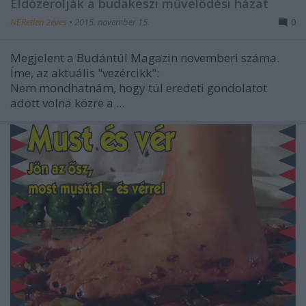
Eldózerolják a budakeszi művelődési házat
NERetlen 2éves
•
2015. november 15.
0
Megjelent a Budántúl Magazin novemberi száma.
Íme, az aktuális "vezércikk":
Nem mondhatnám, hogy túl eredeti gondolatot
adott volna közre a ...