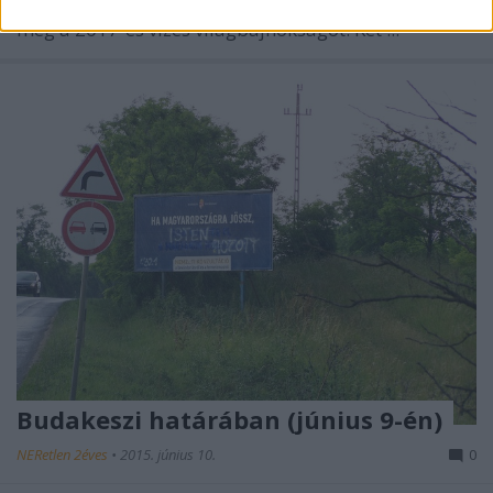
a visszalépő Guadalajara helyett Budapest rendezi
meg a 2017-es vizes világbajnokságot. Két ...
Budakeszi határában (június 9-én)
NERetlen 2éves
•
2015. június 10.
0