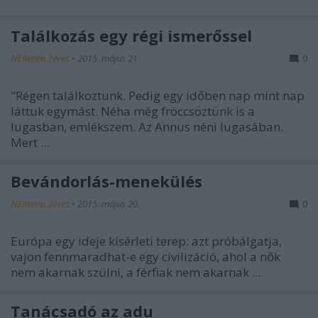
Találkozás egy régi ismerőssel
NERetlen 2éves
•
2015. május 21.
0
"Régen találkoztunk. Pedig egy időben nap mint nap
láttuk egymást. Néha még fröccsöztünk is a
lugasban, emlékszem. Az Annus néni lugasában.
Mert ...
Bevándorlás-menekülés
NERetlen 2éves
•
2015. május 20.
0
Európa egy ideje kísérleti terep: azt próbálgatja,
vajon fennmaradhat-e egy civilizáció, ahol a nők
nem akarnak szülni, a férfiak nem akarnak ...
Tanácsadó az adu